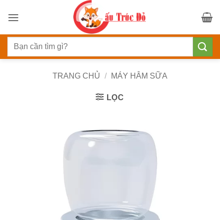
Bỏ
qua
nội
Tìm
dung
kiếm:
TRANG CHỦ
/
MÁY HÂM SỮA
LỌC