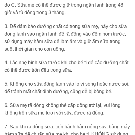
độ C. Sữa mẹ có thể được giữ trong ngăn lạnh trong 48
giờ và tủ đông trong 3 tháng.
3. Để đảm bảo dưỡng chất có trong sữa mẹ, hãy cho sữa
đông lạnh vào ngăn lạnh để rã đông vào đêm hôm trước,
sử dụng máy hâm sữa để làm ấm và giữ ấm sữa trong
suốt thời gian cho con uống.
4. Lắc nhẹ bình sữa trước khi cho bé ti để các dưỡng chất
có thể được trộn đều trong sữa.
5. Không cho sữa đông lạnh vào lò vi sóng hoặc nước sôi,
để tránh mất chất dinh dưỡng, cũng dễ bị bỏng bé.
6. Sữa mẹ rã đông không thể cấp đông trở lại, vui lòng
không trộn sữa mẹ tươi với sữa được rã đông.
7. Sau khi rã đông sữa, tiến hành hâm nóng sữa bằng máy
hâm sữa để chuẩn sữa mẹ khi cho bé ti, KHÔNG sử dụng