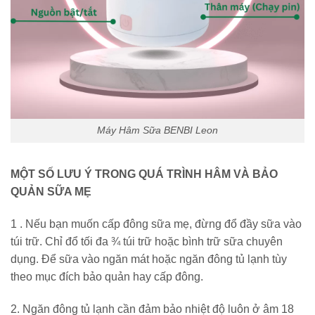
Máy Hâm Sữa BENBI Leon
MỘT SỐ LƯU Ý TRONG QUÁ TRÌNH HÂM VÀ BẢO
QUẢN SỮA MẸ
1 . Nếu bạn muốn cấp đông sữa mẹ, đừng đổ đầy sữa vào
túi trữ. Chỉ đổ tối đa ¾ túi trữ hoặc bình trữ sữa chuyên
dụng. Để sữa vào ngăn mát hoặc ngăn đông tủ lạnh tùy
theo mục đích bảo quản hay cấp đông.
2. Ngăn đông tủ lạnh cần đảm bảo nhiệt độ luôn ở âm 18