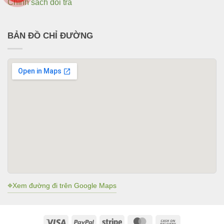
Chính sách đổi trả
BẢN ĐỒ CHỈ ĐƯỜNG
⌖
Xem đường đi trên Google Maps
Visa
PayPal
Stripe
MasterCard
Cash