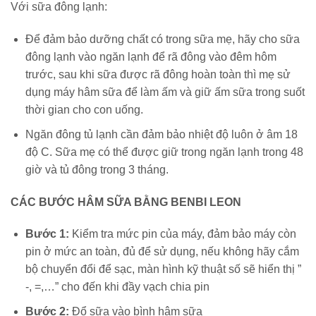
Với sữa đông lạnh:
Để đảm bảo dưỡng chất có trong sữa mẹ, hãy cho sữa
đông lạnh vào ngăn lạnh để rã đông vào đêm hôm
trước, sau khi sữa được rã đông hoàn toàn thì mẹ sử
dụng máy hâm sữa để làm ấm và giữ ấm sữa trong suốt
thời gian cho con uống.
Ngăn đông tủ lạnh cần đảm bảo nhiệt độ luôn ở âm 18
độ C. Sữa mẹ có thể được giữ trong ngăn lạnh trong 48
giờ và tủ đông trong 3 tháng.
CÁC BƯỚC HÂM SỮA BẰNG BENBI LEON
Bước 1:
Kiểm tra mức pin của máy, đảm bảo máy còn
pin ở mức an toàn, đủ để sử dụng, nếu không hãy cắm
bộ chuyển đổi để sạc, màn hình kỹ thuật số sẽ hiển thị ”
-, =,…” cho đến khi đầy vạch chia pin
Bước 2:
Đổ sữa vào bình hâm sữa