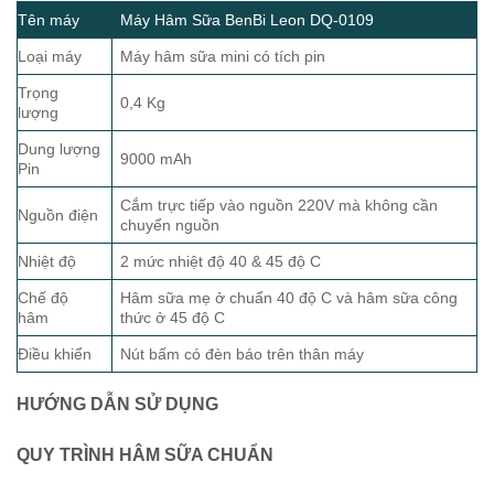
Tên máy
Máy Hâm Sữa BenBi Leon DQ-0109
Loại máy
Máy hâm sữa mini có tích pin
Trọng
0,4 Kg
lượng
Dung lượng
9000 mAh
Pin
Cắm trực tiếp vào nguồn 220V mà không cần
Nguồn điện
chuyển nguồn
Nhiệt độ
2 mức nhiệt độ 40 & 45 độ C
Chế độ
Hâm sữa mẹ ở chuẩn 40 độ C và hâm sữa công
hâm
thức ở 45 độ C
Điều khiển
Nút bấm có đèn báo trên thân máy
HƯỚNG DẪN SỬ DỤNG
QUY TRÌNH HÂM SỮA CHUẨN