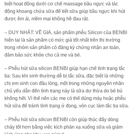
biệt hoạt động dưới cơ chế massage bầu ngực và tác
động khoang chứa sữa để tiết sữa giúp bầu ngực khi hút
được êm ái, mềm mại không hề đau rát.
– DUY NHẤT: VỀ GIÁ, sản phẩm phễu Silicon của BENBI
hiện tại là sản phẩm có mức giá tốt nhất trên thị trường
trong nhóm sản phẩm có đăng ký chứng nhận an toàn,
đảm bảo sức khỏe cho cả mẹ và bé.
– Phễu hút sữa silicon BENBI giúp hạn chế tình trạng tắc
tia: Sau khi sinh thường dễ bị tắc sữa, đặc biệt là những
chị em sinh con đầu lòng, một trong những nguyên nhân
chủ yếu dẫn đến tình trạng này là sữa dư thừa do bé bú
không hết. Vì thế nên các mẹ có thể dùng máy hoặc phễu
hút sữa để tránh tình trạng ứ đọng, vón cục làm tắc tia sữa.
– Phễu hút sữa silicon BENBI còn giúp thúc đẩy dòng
chảy tốt hơn bằng việc kích phản xạ xuống sữa và giảm