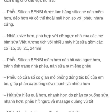
kích ứng cho khu vực núm ti.
– Phễu Silicon BENBI được làm bằng silicone nên mềm
hơn, dẻo hơn và có thể thoải mái hơn so với phễu nhựa
cứng.
– Nhiều size hơn, phù hợp với cỡ ngực nhỏ của các mẹ
bĩm sữa Việt, tương tích vói nhiều máy hút sữa gồm các
cỡ: 15, 18, 21, 24mm
– Phễu Silicon BENBI mềm hơn nên hít vào ngực hơn,
tránh tính trạng nhả phễu, tràn sữa ra miệng phễu
– Phễu có cửa sổ co giãn mô phỏng động tác bú của em
bé, giúp phản xạ xuống sữa nhanh và nhiều hơn
– Hút sữa hiệu quả hơn, nhanh hơn do phản xạ xuống sữa
nhanh hơn, phễu hít ngực và masage quầng vú tốt