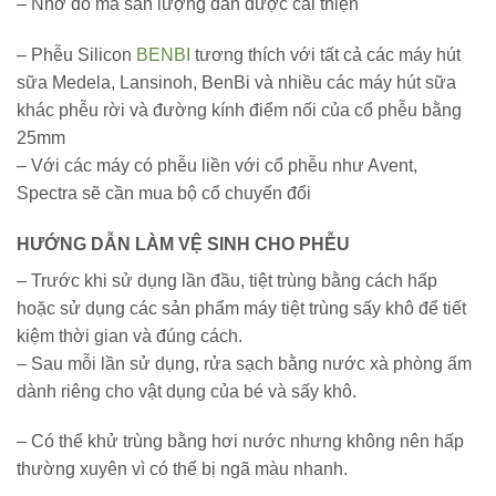
– Nhờ đó mà sản lượng dần được cải thiện
– Phễu Silicon
BENBI
tương thích với tất cả các máy hút
sữa Medela, Lansinoh, BenBi và nhiều các máy hút sữa
khác phễu rời và đường kính điểm nối của cổ phễu bằng
25mm
– Với các máy có phễu liền với cổ phễu như Avent,
Spectra sẽ cần mua bộ cổ chuyển đổi
HƯỚNG DẪN LÀM VỆ SINH CHO PHỄU
– Trước khi sử dụng lần đầu, tiệt trùng bằng cách hấp
hoặc sử dụng các sản phẩm máy tiệt trùng sấy khô để tiết
kiệm thời gian và đúng cách.
– Sau mỗi lần sử dụng, rửa sạch bằng nước xà phòng ấm
dành riêng cho vật dụng của bé và sấy khô.
– Có thể khử trùng bằng hơi nước nhưng không nên hấp
thường xuyên vì có thể bị ngã màu nhanh.