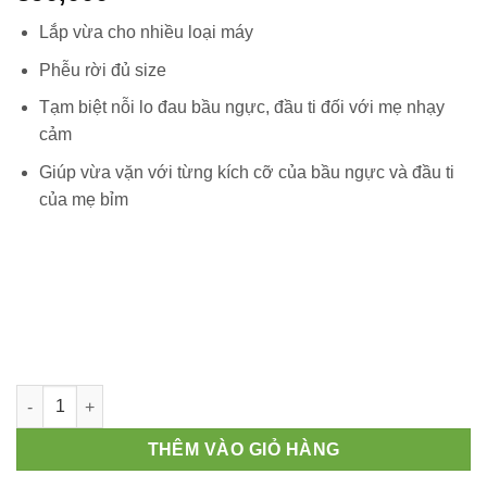
Lắp vừa cho nhiều loại máy
Phễu rời đủ size
Tạm biệt nỗi lo đau bầu ngực, đầu ti đối với mẹ nhạy
cảm
Giúp vừa vặn với từng kích cỡ của bầu ngực và đầu ti
của mẹ bỉm
Phễu Hút Sữa Silicon BENBI Sweet (1 cái) số lượng
THÊM VÀO GIỎ HÀNG