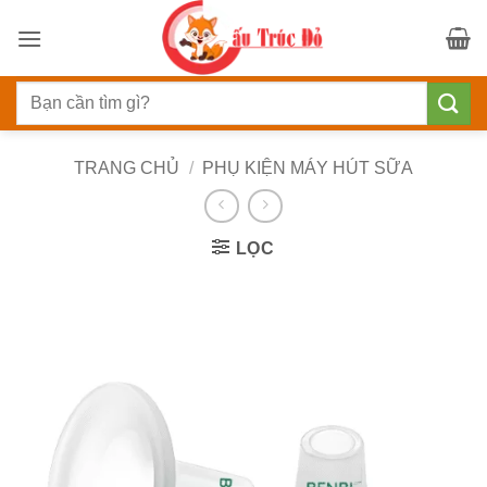
Bỏ
qua
nội
Tìm
dung
kiếm:
TRANG CHỦ
/
PHỤ KIỆN MÁY HÚT SỮA
LỌC